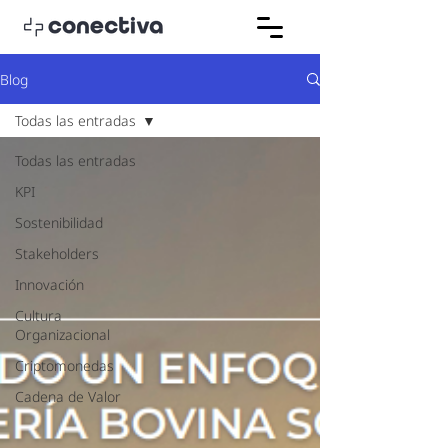
Blog
Todas las entradas
Todas las entradas
KPI
Sostenibilidad
Stakeholders
Innovación
Cultura
Organizacional
Criptomonedas
Cadena de Valor