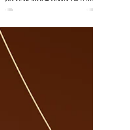
presión (fusiones y
adquisiciones)
Desde +Conectiva analizamos el informe "M&A
Midyear Report 2025" de Bain & Company
para extraer lecciones clave sobre cómo los
líderes empresariales están navegando la
volatilidad actual sin comprometer su hoja de
ruta estratégica.