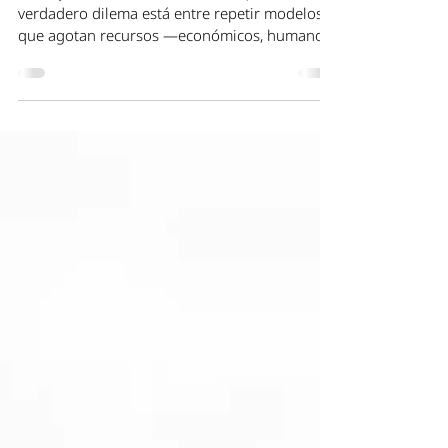
impacto sin disparar costos
No hay dilema entre carne o bosque. El
verdadero dilema está entre repetir modelos
que agotan recursos —económicos, humanos
y ecológicos— o transitar hacia sistemas que
combinan inteligencia territorial, eficiencia
económica y regeneración ambiental.