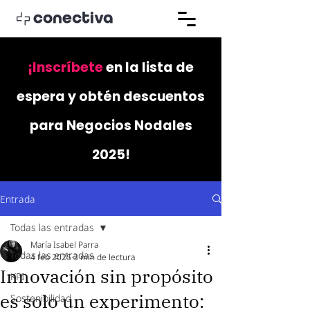
¡Inscríbete
en la lista de
espera y obtén descuentos
para Negocios Nodales
2025!
Entrada
Todas las entradas
María Isabel Parra
Todas las entradas
4 feb 2025
3 min de lectura
Innovación sin propósito
KPI
es solo un experimento:
Sostenibilidad