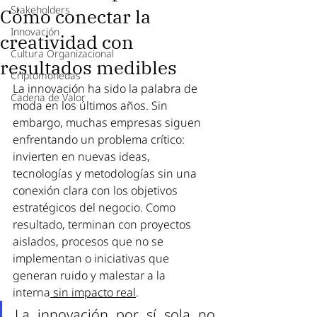
Stakeholders
Cómo conectar la
Innovación
creatividad con
Cultura Organizacional
resultados medibles
Criptomonedas
La innovación ha sido la palabra de 
Cadena de Valor
moda en los últimos años. Sin 
embargo, muchas empresas siguen 
enfrentando un problema crítico: 
invierten en nuevas ideas, 
tecnologías y metodologías sin una 
conexión clara con los objetivos 
estratégicos del negocio. Como 
resultado, terminan con proyectos 
aislados, procesos que no se 
implementan o iniciativas que 
generan ruido y malestar a la 
interna
 sin impacto real
.
La innovación por sí sola no 