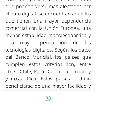
que podrían verse más afectados por 
el euro digital, se encuentran aquellos 
que tienen una mayor dependencia 
comercial con la Unión Europea, una 
menor estabilidad macroeconómica y 
una mayor penetración de las 
tecnologías digitales. Según los datos 
del Banco Mundial, los países que 
cumplen estos criterios son, entre 
otros, Chile, Perú, Colombia, Uruguay 
y Costa Rica. Estos países podrían 
beneficiarse de una mayor facilidad y 
eficiencia en sus exportaciones a la 
Unión Europea, pero también podrían 
sufrir una mayor competencia y una 
mayor fuga de capitales hacia el euro 
digital. Por ello, estos países deberían 
estar preparados para adaptarse al 