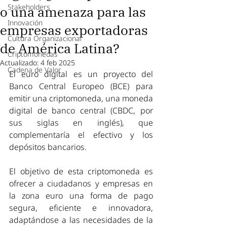
Stakeholders
o una amenaza para las
Innovación
empresas exportadoras
Cultura Organizacional
de América Latina?
Criptomonedas
Actualizado:
4 feb 2025
Cadena de Valor
El euro digital es un proyecto del 
Banco Central Europeo (BCE) para 
emitir una criptomoneda, una moneda 
digital de banco central (CBDC, por 
sus siglas en inglés), que 
complementaría el efectivo y los 
depósitos bancarios. 
El objetivo de esta criptomoneda es 
ofrecer a ciudadanos y empresas en 
la zona euro una forma de pago 
segura, eficiente e innovadora, 
adaptándose a las necesidades de la 