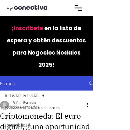
¡Inscríbete
en la lista de
espera y obtén descuentos
para Negocios Nodales
2025!
Entrada
Todas las entradas
Rafael Escorza
Todas las entradas
22 ene 2024
3 min de lectura
Criptomoneda: El euro
KPI
digital, ¿una oportunidad
Sostenibilidad