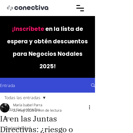
¡Inscríbete
en la lista de
espera y obtén descuentos
para Negocios Nodales
2025!
Entrada
Todas las entradas
María Isabel Parra
Todas las entradas
22 may 2025
2 min de lectura
IA en las Juntas
KPI
Directivas: ¿riesgo o
Sostenibilidad