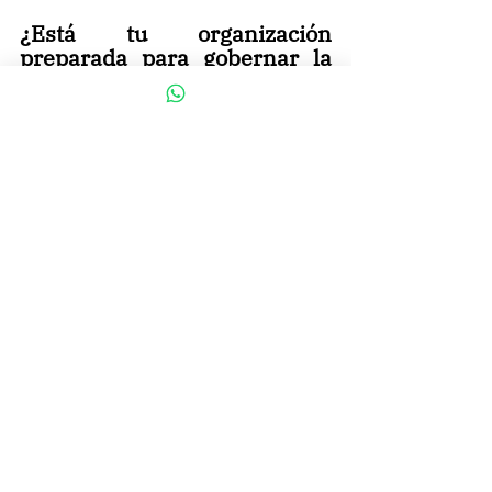
¿Está tu organización 
preparada para gobernar la 
IA de forma responsable?
Si este análisis resonó contigo o estás 
enfrentando desafíos similares en tu 
empresa o directorio, te invitamos a 
agendar una Llamada Estratégica con 
nuestro equipo. A través de una 
conversación directa y sin presión, 
evaluaremos cómo ayudarte a 
navegar este momento con 
profundidad y claridad.
Solicita una 
Llamada Estratégica aquí
Stakeholders
Cultura Organizacional
KPI