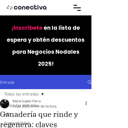
¡Inscríbete
en la lista de
espera y obtén descuentos
para Negocios Nodales
2025!
Entrada
Todas las entradas
María Isabel Parra
Todas las entradas
16 jul 2025
3 min de lectura
Ganadería que rinde y
KPI
regenera: claves
Sostenibilidad